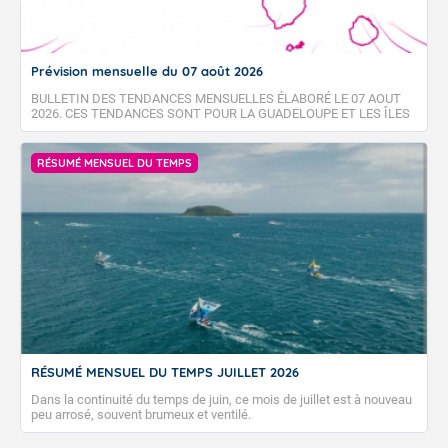
Prévision mensuelle du 07 août 2026
BULLETIN DES TENDANCES MENSUELLES ÉLABORÉ LE 07 AOUT
2026. CES TENDANCES SONT POUR LA GUADELOUPE ET LES ÎLES
DU NORD, SAINT-MARTIN ET SAINT-BARTHÉLEMY.
RÉSUMÉ MENSUEL DU TEMPS
RÉSUMÉ MENSUEL DU TEMPS JUILLET 2026
Dans la continuité du temps de juin, ce mois de juillet est à nouveau
peu arrosé, souvent brumeux et ventilé.