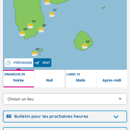
27°
19°
26°
28°
28°
28°
PRÉVISIONS
VENT
DIMANCHE 09
LUNDI 10
Soirée
Nuit
Matin
Après-midi
Bulletin pour les prochaines heures
Bulletin de prévision pour les 3 prochaines heures sur la
Guadeloupe