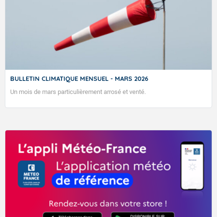
PRÉVISION MENSUELLE DU 07 AOÛT 2026
BULLETIN CLIMATIQUE MENSUEL - MARS 2026
Un mois de mars particulièrement arrosé et venté.
VIGILANCE ROUGE
BULLETIN DES TENDANCES MENSUELLES ÉLABORÉ LE 07 AOUT
2026. CES TENDANCES SONT POUR LA GUADELOUPE ET LES ÎLES
DU NORD, SAINT-MARTIN ET SAINT-BARTHÉLEMY.
Accéder au site de Météo-France
07/08/2026