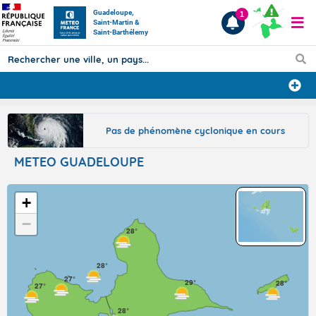
Guadeloupe,
1
Saint-Martin &
Saint-Barthélemy
Prévisions
Pas de phénomène cyclonique en cours
TOUS LES RÉSULTATS
METEO GUADELOUPE
Articles
+
−
28°
28°
27°
29°
28°
27°
28°