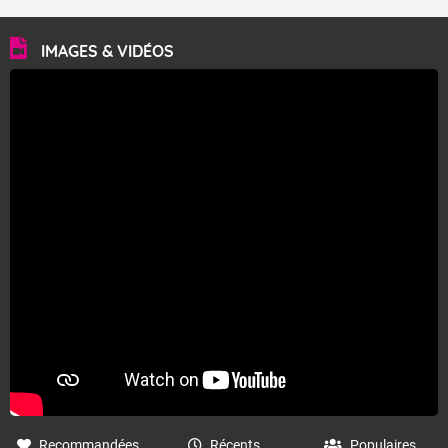
cette anomalie légèrement chaude. La semaine du 10 au 16 août
pouvant être la plus chaude des quatre, surtout pour les îles du Nord.
IMAGES & VIDÉOS
Le prochain bulletin sera réalisé vers le 14 août 2026.
Fermer
Recommandées
Récents
Populaires