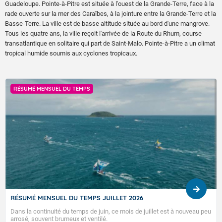
Guadeloupe. Pointe-à-Pitre est située à l'ouest de la Grande-Terre, face à la
rade ouverte sur la mer des Caraïbes, à la jointure entre la Grande-Terre et la
Basse-Terre. La ville est de basse altitude située au bord d'une mangrove.
Tous les quatre ans, la ville reçoit l'arrivée de la Route du Rhum, course
transatlantique en solitaire qui part de Saint-Malo. Pointe-à-Pitre a un climat
tropical humide soumis aux cyclones tropicaux.
 TEMPS
PRÉVISIONS SAISONNIÈRE
U TEMPS JUILLET 2026
Prévision mensuelle du 
temps de juin, ce mois de juillet est à nouveau peu
BULLETIN DES TENDANCE
x et ventilé.
2026. CES TENDANCES S