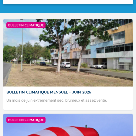
PRÉVISION MENSUELLE DU 07 AOÛT 2026
BULLETIN CLIMATIQUE
VIGILANCE ROUGE
BULLETIN CLIMATIQUE MENSUEL - JUIN 2026
Un mois de juin extrêmement sec, brumeux et assez venté.
BULLETIN DES TENDANCES MENSUELLES ÉLABORÉ LE 07 AOUT
2026. CES TENDANCES SONT POUR LA GUADELOUPE ET LES ÎLES
BULLETIN CLIMATIQUE
DU NORD, SAINT-MARTIN ET SAINT-BARTHÉLEMY.
Accéder au site de Météo-France
07/08/2026