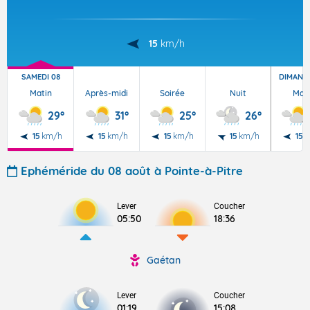
15
km/h
SAMEDI 08
DIMANC
Matin
Après-midi
Soirée
Nuit
Mat
29°
31°
25°
26°
15
km/h
15
km/h
15
km/h
15
km/h
15
k
Ephéméride du 08 août à Pointe-à-Pitre
Lever
Coucher
05:50
18:36
Gaétan
Lever
Coucher
01:19
15:08