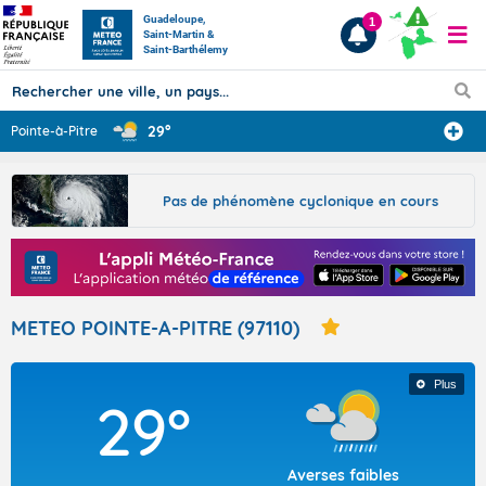
Guadeloupe,
1
Saint-Martin &
Saint-Barthélemy
29°
Pointe-à-Pitre
Prévisions
Pas de phénomène cyclonique en cours
TOUS LES RÉSULTATS
Articles
METEO POINTE-A-PITRE (97110)
Plus
29°
Averses faibles