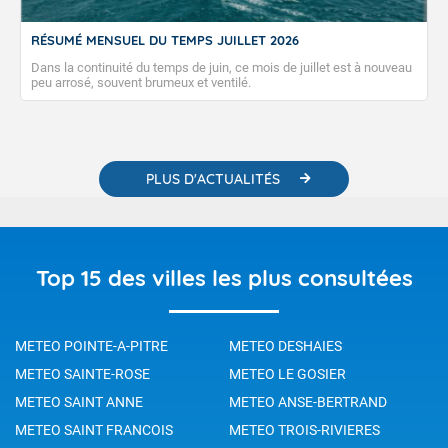
RÉSUMÉ MENSUEL DU TEMPS JUILLET 2026
Dans la continuité du temps de juin, ce mois de juillet est à nouveau
peu arrosé, souvent brumeux et ventilé.
PLUS D'ACTUALITÉS
Top 15 des villes les plus consultées
METEO POINTE-A-PITRE
METEO DESHAIES
METEO SAINTE-ROSE
METEO LE GOSIER
METEO SAINT ANNE
METEO ANSE-BERTRAND
METEO SAINT FRANCOIS
METEO TROIS-RIVIERES