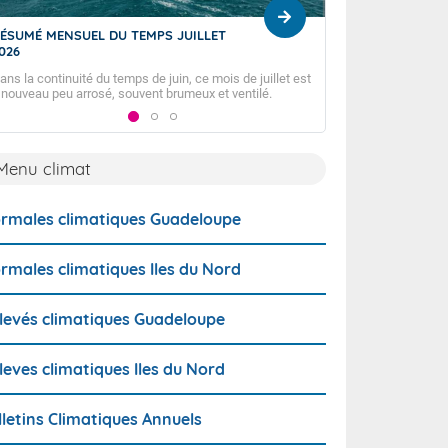
ÉSUMÉ MENSUEL DU TEMPS JUILLET
Prévision mensuell
026
BULLETIN DES TE
31 JUILLET 2026.
ans la continuité du temps de juin, ce mois de juillet est
GUADELOUPE ET LE
 nouveau peu arrosé, souvent brumeux et ventilé.
SAINT-BARTHÉLEM
Menu climat
rmales climatiques Guadeloupe
rmales climatiques Iles du Nord
levés climatiques Guadeloupe
leves climatiques Iles du Nord
lletins Climatiques Annuels