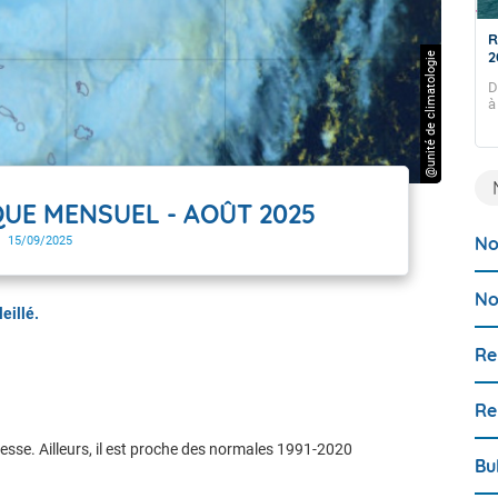
Prévision mensuelle du 24 juillet 2026
R
2
@unité de climatologie
BULLETIN DES TENDANCES MENSUELLES ÉLABORÉ LE
24 JUILLET 2026. CES TENDANCES SONT POUR LA
D
GUADELOUPE ET LES ÎLES DU NORD, SAINT-MARTIN ET
à
SAINT-BARTHÉLEMY.
QUE MENSUEL - AOÛT 2025
No
15/09/2025
No
eillé.
Re
Re
resse. Ailleurs, il est proche des normales 1991-2020
Bu