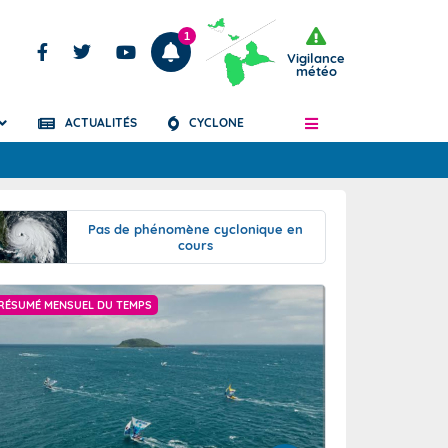
1
Vigilance
météo
ACTUALITÉS
CYCLONE
Articles
Pas de phénomène cyclonique en
cours
RÉSUMÉ MENSUEL DU TEMPS
PRÉVISIONS SAISO