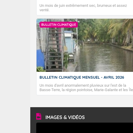
Un mois de juin extrêmement sec, brumeux et assez
venté.
BULLETIN CLIMATIQUE
BULLETIN CLIMATIQUE MENSUEL - AVRIL 2026
Un mois d'avril anormalement pluvieux sur l'est de la
Basse-Terre, la région pointoise, Marie-Galante et les Îl
du Nord. Alors qu'en Guadeloupe les températures sont
plutôt de saison, les Îles du Nord sont encore un peu
chaudes.
IMAGES & VIDÉOS