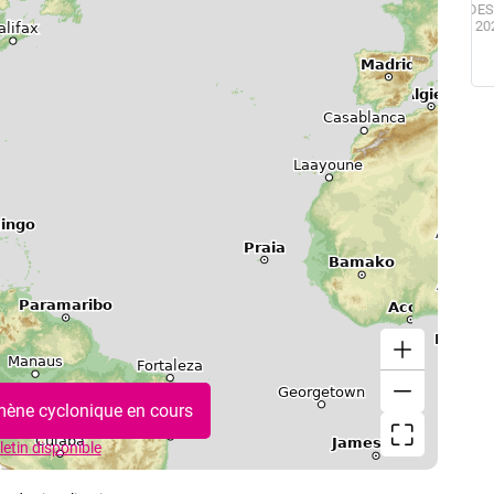
BULLETIN DES TENDANCES MENSUELLES ÉLABORÉ LE
24 JUILLET 2026. CES TENDANCES SONT POUR LA
D
GUADELOUPE ET LES ÎLES DU NORD, SAINT-MARTIN ET
à
SAINT-BARTHÉLEMY.
ène cyclonique en cours
letin disponible