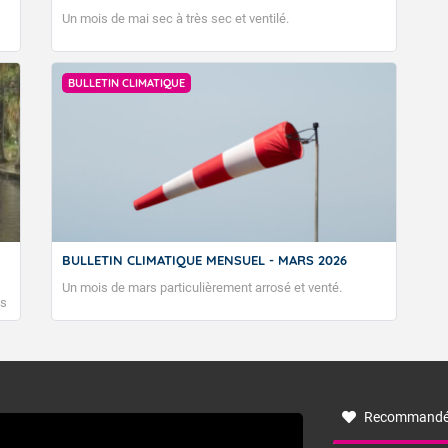
Un mois de mai sec à très sec et ventilé.
BULLETIN CLIMATIQUE
Accéder au site de Météo-France
BULLETIN CLIMATIQUE MENSUEL - MARS 2026
Un mois de mars particulièrement arrosé et venté.
es
Recommandé