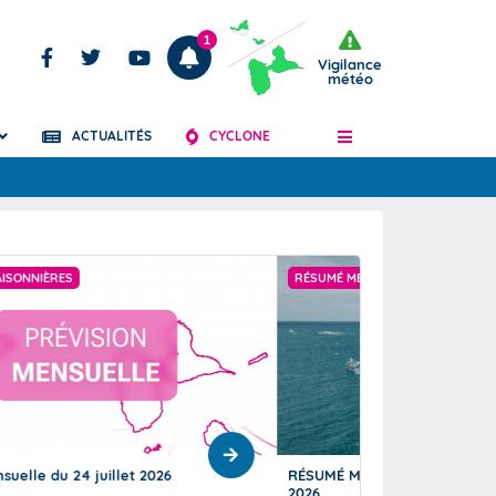
1
Vigilance
météo
ACTUALITÉS
CYCLONE
Articles
RÉSUMÉ MENSUEL DU TEMPS
PRÉVISIONS SAISO
ÉSUMÉ MENSUEL DU TEMPS JUILLET
Prévision mensuell
026