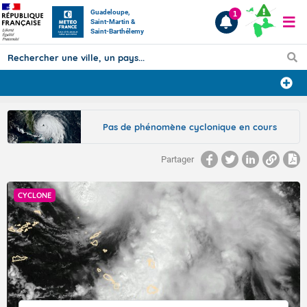
Guadeloupe,
1
Saint-Martin &
Saint-Barthélemy
Prévisions
Pas de phénomène cyclonique en cours
TOUS LES RÉSULTATS
Partager
Articles
CYCLONE