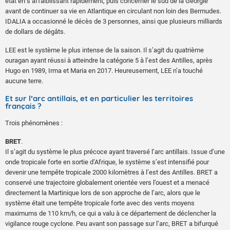
état en s’affaiblissant rapidement, puis concerner le sud de la Géorgie
avant de continuer sa vie en Atlantique en circulant non loin des Bermudes.
IDALIA a occasionné le décès de 3 personnes, ainsi que plusieurs milliards
de dollars de dégâts.
LEE est le système le plus intense de la saison. Il s’agit du quatrième
ouragan ayant réussi à atteindre la catégorie 5 à l’est des Antilles, après
Hugo en 1989, Irma et Maria en 2017. Heureusement, LEE n’a touché
aucune terre.
Et sur l’arc antillais, et en particulier les territoires
français ?
Trois phénomènes :
BRET
.
Il s’agit du système le plus précoce ayant traversé l’arc antillais. Issue d’une
onde tropicale forte en sortie d’Afrique, le système s’est intensifié pour
devenir une tempête tropicale 2000 kilomètres à l’est des Antilles. BRET a
conservé une trajectoire globalement orientée vers l’ouest et a menacé
directement la Martinique lors de son approche de l’arc, alors que le
système était une tempête tropicale forte avec des vents moyens
maximums de 110 km/h, ce qui a valu à ce département de déclencher la
vigilance rouge cyclone. Peu avant son passage sur l’arc, BRET a bifurqué