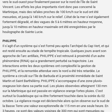
vers le sud-ouest pour finalement passer sur le nord de l’île de Saint
Vincent. Les effets les plus importants n’ont donc pas concerné la
Martinique, mais des rafales proches de 100 km/h sur le sud ont été
mesurées, et jusqu’à 140 km/h sur le relief. L’état de la mer s’est également
fortement dégradé, et des vagues de 5 à 6 mètres en hauteur moyenne,
jusqu’à 10 mètres en hauteur maximale ont été enregistrées par le
houlographe de Sainte Lucie.
PHILIPPE
.
Il s’agit d’un système qui s’est formé peu après l’archipel du Cap Vert, et qui
est resté ensuite au stade de tempête tropicale. Quelques jours avant son
approche de l’arc antillais, PHILIPPE s’est retrouvé à proximité d’un autre
phénomène (RINA) qui a grandement perturbé sa trajectoire. Les
interactions entre les deux systèmes ont complexifié la gestion de
PHILIPPE, et la remontée attendue vers le nord a été très retardée. Le
système a circulé sur l’île de Barbuda et à proximité immédiate de Saint
Martin et Saint Barthélémy. PHILIPPE s’accompagne d’une zone pluvio-
orageuse loin dans sa partie sud. Les pluies observées atteignent 130 mm
sur la Martinique qui est passée en vigilance orange fortes pluies. C’est
surtout la Guadeloupe qui va être fortement touchée dans la soirée du 02
octobre. La vigilance rouge est déclenchée alors qu’on observe sur le sud de
la Basse Terre une valeur exceptionnelle de 115 mm en une seule heure. En
3 heures, ce sont des valeurs voisines de 300 mm qui sont mesurées ou