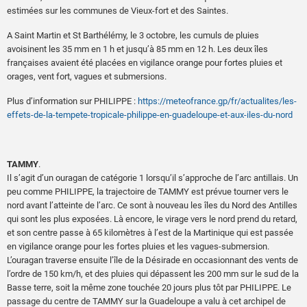
estimées sur les communes de Vieux-fort et des Saintes.
A Saint Martin et St Barthélémy, le 3 octobre, les cumuls de pluies
avoisinent les 35 mm en 1 h et jusqu’à 85 mm en 12 h. Les deux îles
françaises avaient été placées en vigilance orange pour fortes pluies et
orages, vent fort, vagues et submersions.
Plus d’information sur PHILIPPE :
https://meteofrance.gp/fr/actualites/les-
effets-de-la-tempete-tropicale-philippe-en-guadeloupe-et-aux-iles-du-nord
TAMMY
.
Il s’agit d’un ouragan de catégorie 1 lorsqu’il s’approche de l’arc antillais. Un
peu comme PHILIPPE, la trajectoire de TAMMY est prévue tourner vers le
nord avant l’atteinte de l’arc. Ce sont à nouveau les îles du Nord des Antilles
qui sont les plus exposées. Là encore, le virage vers le nord prend du retard,
et son centre passe à 65 kilomètres à l’est de la Martinique qui est passée
en vigilance orange pour les fortes pluies et les vagues-submersion.
L’ouragan traverse ensuite l’île de la Désirade en occasionnant des vents de
l’ordre de 150 km/h, et des pluies qui dépassent les 200 mm sur le sud de la
Basse terre, soit la même zone touchée 20 jours plus tôt par PHILIPPE. Le
passage du centre de TAMMY sur la Guadeloupe a valu à cet archipel de