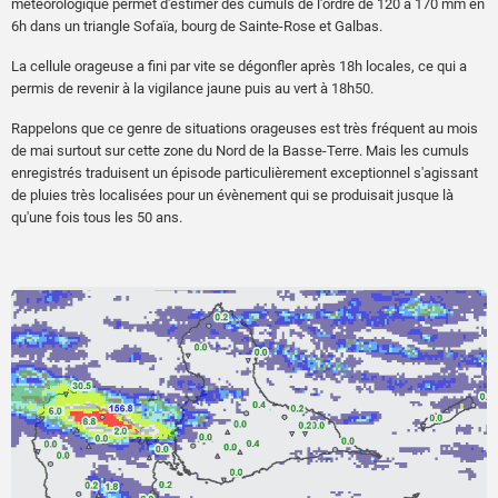
météorologique permet d'estimer des cumuls de l'ordre de 120 à 170 mm en
6h dans un triangle Sofaïa, bourg de Sainte-Rose et Galbas.
La cellule orageuse a fini par vite se dégonfler après 18h locales, ce qui a
permis de revenir à la vigilance jaune puis au vert à 18h50.
Rappelons que ce genre de situations orageuses est très fréquent au mois
de mai surtout sur cette zone du Nord de la Basse-Terre. Mais les cumuls
enregistrés traduisent un épisode particulièrement exceptionnel s'agissant
de pluies très localisées pour un évènement qui se produisait jusque là
qu'une fois tous les 50 ans.