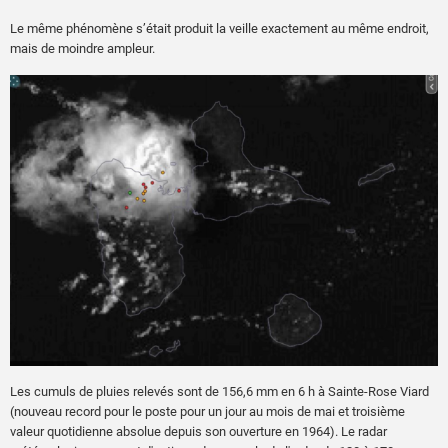
Le même phénomène s’était produit la veille exactement au même endroit,
mais de moindre ampleur.
Les cumuls de pluies relevés sont de 156,6 mm en 6 h à Sainte-Rose Viard
(nouveau record pour le poste pour un jour au mois de mai et troisième
valeur quotidienne absolue depuis son ouverture en 1964). Le radar