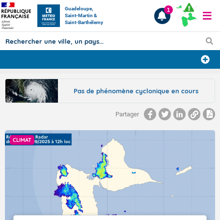
Guadeloupe,
1
Saint-Martin &
Saint-Barthélemy
Prévisions
Pas de phénomène cyclonique en cours
TOUS LES RÉSULTATS
Partager
Articles
CLIMAT