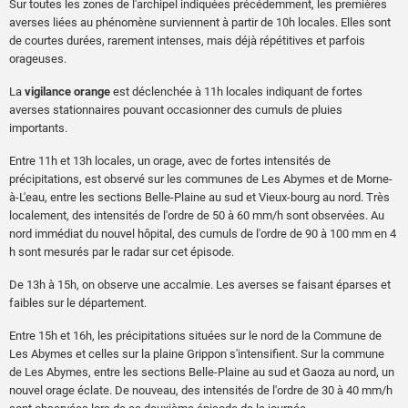
Sur toutes les zones de l'archipel indiquées précédemment, les premières
averses liées au phénomène surviennent à partir de 10h locales. Elles sont
de courtes durées, rarement intenses, mais déjà répétitives et parfois
orageuses.
La
vigilance orange
est déclenchée à 11h locales indiquant de fortes
averses stationnaires pouvant occasionner des cumuls de pluies
importants.
Entre 11h et 13h locales, un orage, avec de fortes intensités de
précipitations, est observé sur les communes de Les Abymes et de Morne-
à-L'eau, entre les sections Belle-Plaine au sud et Vieux-bourg au nord. Très
localement, des intensités de l'ordre de 50 à 60 mm/h sont observées. Au
nord immédiat du nouvel hôpital, des cumuls de l'ordre de 90 à 100 mm en 4
h sont mesurés par le radar sur cet épisode.
De 13h à 15h, on observe une accalmie. Les averses se faisant éparses et
faibles sur le département.
Entre 15h et 16h, les précipitations situées sur le nord de la Commune de
Les Abymes et celles sur la plaine Grippon s'intensifient. Sur la commune
de Les Abymes, entre les sections Belle-Plaine au sud et Gaoza au nord, un
nouvel orage éclate. De nouveau, des intensités de l'ordre de 30 à 40 mm/h