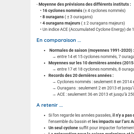
-
Moyenne des prévisions des différents instituts :
•
16 cyclones nommés
(± 4 cyclones nommés)
•
8 ouragans
( ± 3 ouragans)
•
4 ouragans majeurs
( ± 2 ouragans majeurs)
• Un indice ACE (Accumulated Cyclone Energy) de 1
En comparaison ...
Normales de saison (moyennes 1991-2020) 
→ entre 14 et 15 cyclones nommés, 7 ourag
Moyennes sur les 10 dernières années (2015
→ entre 17 et 18 cyclones nommés, 8 ourag
Records des 20 dernières années :
→ Cyclones nommés : seulement 8 en 2014 et
→ Ouragans : seulement 2 en 2013 et jusqu’
→ ACE : seulement 36 en 2013 et jusqu’à 25
A retenir ...
Si l’on regarde les années passées,
il n’y a pa
l’ensemble du bassin et
les impacts sur l’arc A
Un seul cyclone
suffit pour impacter fortement 
La préparation pour la saison cyclonique et l