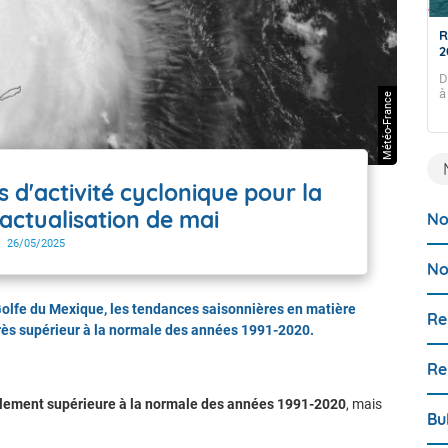
Prévision mensuelle du 24 juillet 2026
R
2
BULLETIN DES TENDANCES MENSUELLES ÉLABORÉ LE
24 JUILLET 2026. CES TENDANCES SONT POUR LA
D
GUADELOUPE ET LES ÎLES DU NORD, SAINT-MARTIN ET
à
Météo-France
SAINT-BARTHÉLEMY.
 d'activité cyclonique pour la
 actualisation de mai
No
26/05/2025
No
 Golfe du Mexique, les tendances saisonnières en matière
Re
très supérieur à la normale des années 1991-2020.
Re
siblement supérieure à la normale des années 1991-2020
, mais
Bu