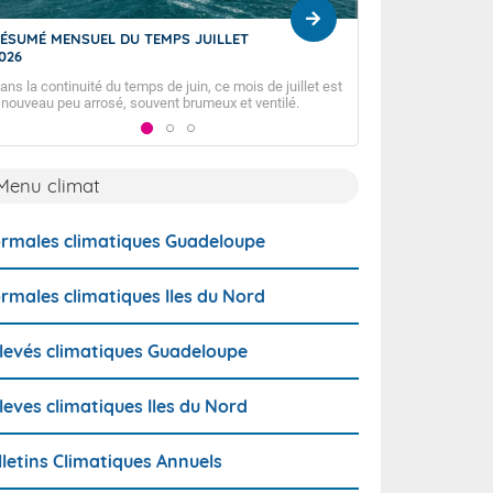
ÉSUMÉ MENSUEL DU TEMPS JUILLET
Prévision mensuell
026
BULLETIN DES TE
31 JUILLET 2026.
ans la continuité du temps de juin, ce mois de juillet est
GUADELOUPE ET LE
 nouveau peu arrosé, souvent brumeux et ventilé.
SAINT-BARTHÉLEM
Menu climat
rmales climatiques Guadeloupe
rmales climatiques Iles du Nord
levés climatiques Guadeloupe
leves climatiques Iles du Nord
lletins Climatiques Annuels