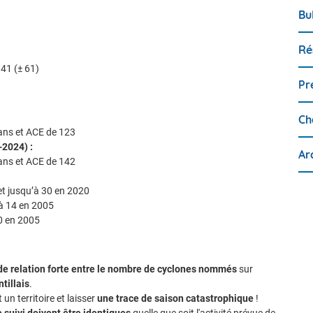
Bu
Ré
41 (± 61)
Pr
:
Ch
ans et ACE de 123
-2024) :
Ar
ans et ACE de 142
 jusqu’à 30 en 2020
à 14 en 2005
0 en 2005
s de relation forte entre le nombre de cyclones nommés
sur
ntillais
.
un territoire et laisser
une trace de saison catastrophique
!
e suivi doivent être identiques
quelle que soit l'activité prévue de