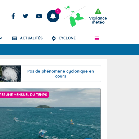
1
Vigilance
météo
ACTUALITÉS
CYCLONE
Articles
Pas de phénomène cyclonique en
cours
RÉSUMÉ MENSUEL DU TEMPS
PRÉVISIONS SAISO