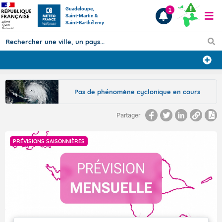
Guadeloupe,
1
Saint-Martin &
Saint-Barthélemy
Prévisions
Pas de phénomène cyclonique en cours
TOUS LES RÉSULTATS
Partager
Articles
PRÉVISIONS SAISONNIÈRES