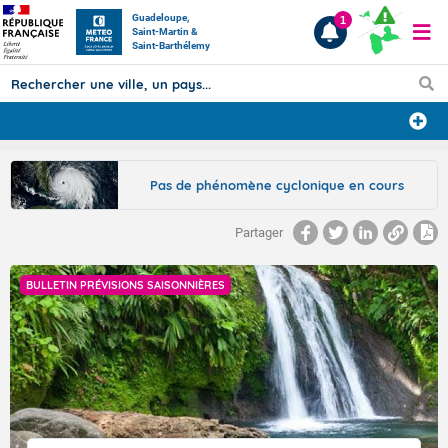
Guadeloupe,
1
Saint-Martin &
Saint-Barthélemy
Prévisions
Pas de phénomène cyclonique en cours
TOUS LES RÉSULTATS
Partager
Articles
BULLETIN PRÉVISIONS SAISONNIÈRES