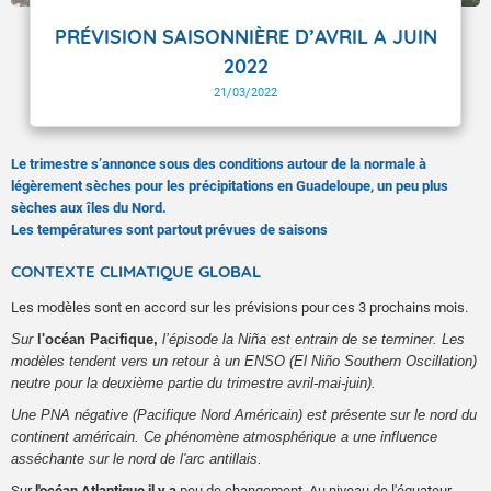
PRÉVISION SAISONNIÈRE D’AVRIL A JUIN
2022
21/03/2022
Le trimestre s’annonce sous des conditions autour de la normale à
légèrement sèches pour les précipitations en Guadeloupe, un peu plus
sèches aux îles du Nord.
Les températures sont partout prévues de saisons
CONTEXTE CLIMATIQUE GLOBAL
Les modèles sont en accord sur les prévisions pour ces 3 prochains mois.
Sur
l'océan Pacifique,
l’
épisode la
Niña
est entrain de se terminer
. Les
modèles tendent vers un retour à un ENSO (El Niño Southern Oscillation
)
neutre pour
la deuxième partie du trimestre avril-mai-
juin).
U
ne PNA négative (Pacifique Nord Américain)
est présente sur le nord du
continent américain
. Ce phénomène atmosphérique a une influence
asséchante
sur le nord de l'arc antillais.
Sur
l'océan Atlantique
il y a
peu de changement. Au niveau de l'équateur,