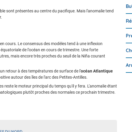
Bu
ible sont présentes au centre du pacifique. Mais l'anomalie tend
r.
Ré
Pr
t en cours. Le consensus des modèles tend à une inflexion
Ch
 équatoriale de l'océan en cours de trimestre. Une forte
eutres, mais encore très proches du seuil de la Niña courant
Ar
à un retour à des températures de surface de l'
océan Atlantique
ive autour des îles de l'arc des Petites-Antilles.
s reste le moteur principal du temps qu'il y fera.
L'anomalie étant
imatologiques plutôt proches des normales ce prochain trimestre.
LES DU NORD