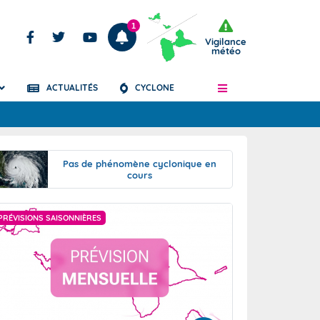
1
Vigilance
météo
ACTUALITÉS
CYCLONE
Articles
Pas de phénomène cyclonique en
cours
PRÉVISIONS SAISONNIÈRES
RÉSUMÉ MENSUEL 