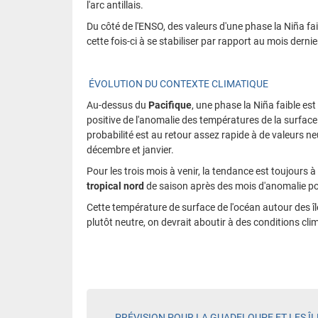
l'arc antillais.
Du côté de l'ENSO, des valeurs d'une phase la Niña fa
cette fois-ci à se stabiliser par rapport au mois dernie
ÉVOLUTION DU CONTEXTE CLIMATIQUE
Au-dessus du
Pacifique
, une phase la Niña faible es
positive de l'anomalie des températures de la surface
probabilité est au retour assez rapide à de valeurs n
décembre et janvier.
Pour les trois mois à venir, la tendance est toujours 
tropical
nord
de saison après des mois d'anomalie posit
Cette température de surface de l'océan autour des île
plutôt neutre, on devrait aboutir à des conditions cl
PRÉVISION POUR LA GUADELOUPE ET LES Î