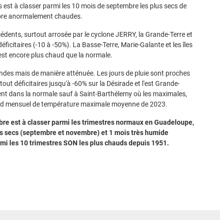
is est à classer parmi les 10 mois de septembre les plus secs de
core anormalement chaudes.
cédents, surtout arrosée par le cyclone JERRY, la Grande-Terre et
ficitaires (-10 à -50%). La Basse-Terre, Marie-Galante et les îles
st encore plus chaud que la normale.
ondes mais de manière atténuée. Les jours de pluie sont proches
ut déficitaires jusqu'à -60% sur la Désirade et l'est Grande-
ent dans la normale sauf à Saint-Barthélemy où les maximales,
cord mensuel de température maximale moyenne de 2023.
re est à classer parmi les trimestres normaux en Guadeloupe,
s secs (septembre et novembre) et 1 mois très humide
armi les 10 trimestres SON les plus chauds depuis 1951.