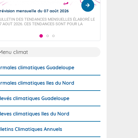
révision mensuelle du 07 août 2026
RÉSUMÉ MENSUEL
2026
ULLETIN DES TENDANCES MENSUELLES ÉLABORÉ LE
7 AOUT 2026. CES TENDANCES SONT POUR LA
Dans la continuité d
UADELOUPE ET LES ÎLES DU NORD, SAINT-MARTIN ET
à nouveau peu arros
AINT-BARTHÉLEMY.
Menu climat
rmales climatiques Guadeloupe
rmales climatiques Iles du Nord
levés climatiques Guadeloupe
leves climatiques Iles du Nord
lletins Climatiques Annuels