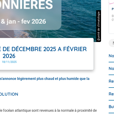
Prévision mensuelle du 31 juillet 2026
P
@unité de climatologie
BULLETIN DES TENDANCES MENSUELLES ÉLABORÉ LE
B
31 JUILLET 2026. CES TENDANCES SONT POUR LA
0
GUADELOUPE ET LES ÎLES DU NORD, SAINT-MARTIN ET
G
SAINT-BARTHÉLEMY.
S
 DE DÉCEMBRE 2025 A FÉVRIER
2026
No
18/11/2025
No
6 s'annonce légèrement plus chaud et plus humide que la
Re
Re
VOLUTION
Bu
de l'océan atlantique sont revenues à la normale à proximité de