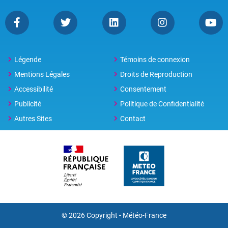
Légende
Témoins de connexion
Mentions Légales
Droits de Reproduction
Accessibilité
Consentement
Publicité
Politique de Confidentialité
Autres Sites
Contact
© 2026 Copyright - Météo-France