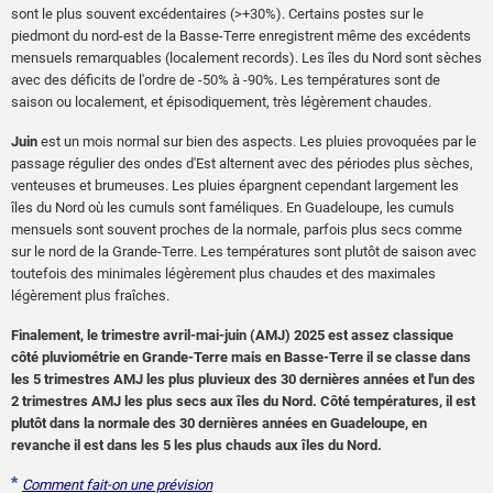
sont le plus souvent excédentaires (>+30%). Certains postes sur le
piedmont du nord-est de la Basse-Terre enregistrent même des excédents
mensuels remarquables (localement records). Les îles du Nord sont sèches
avec des déficits de l'ordre de -50% à -90%. Les températures sont de
saison ou localement, et épisodiquement, très légèrement chaudes.
Juin
est un mois normal sur bien des aspects. Les pluies provoquées par le
passage régulier des ondes d'Est alternent avec des périodes plus sèches,
venteuses et brumeuses. Les pluies épargnent cependant largement les
îles du Nord où les cumuls sont faméliques. En Guadeloupe, les cumuls
mensuels sont souvent proches de la normale, parfois plus secs comme
sur le nord de la Grande-Terre. Les températures sont plutôt de saison avec
toutefois des minimales légèrement plus chaudes et des maximales
légèrement plus fraîches.
Finalement, le trimestre avril-mai-juin (AMJ) 2025 est assez classique
côté pluviométrie en Grande-Terre mais en Basse-Terre il se classe dans
les 5 trimestres AMJ les plus pluvieux des 30 dernières années et l'un des
2 trimestres AMJ les plus secs aux îles du Nord. Côté températures, il est
plutôt dans la normale des 30 dernières années en Guadeloupe, en
revanche il est dans les 5 les plus chauds aux îles du Nord.
*
Comment fait-on une prévision